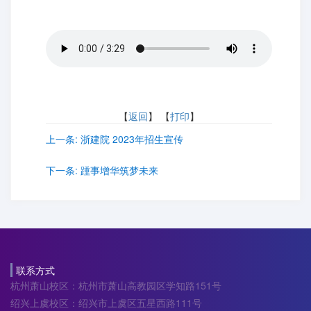
【
返回
】 【
打印
】
上一条:
浙建院 2023年招生宣传
下一条:
踵事增华筑梦未来
联系方式
杭州萧山校区：杭州市萧山高教园区学知路151号
绍兴上虞校区：绍兴市上虞区五星西路111号