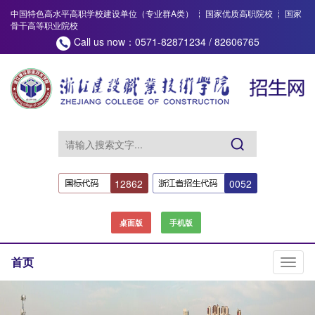
中国特色高水平高职学校建设单位（专业群A类）
国家优质高职院校
国家
骨干高等职业院校
Call us now：0571-82871234 / 82606765
12862
0052
桌面版
手机版
首页
切
换
导
航