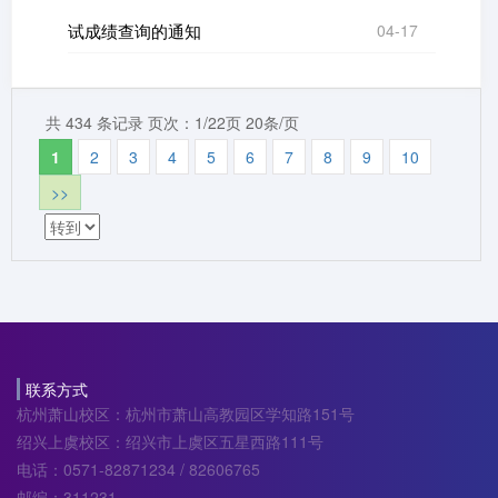
试成绩查询的通知
04-17
共 434 条记录 页次：1/22页 20条/页
1
2
3
4
5
6
7
8
9
10
>>
联系方式
杭州萧山校区：杭州市萧山高教园区学知路151号
绍兴上虞校区：绍兴市上虞区五星西路111号
电话：0571-82871234 / 82606765
邮编：311231