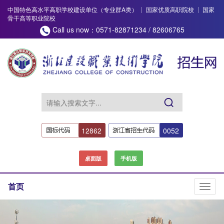
中国特色高水平高职学校建设单位（专业群A类）
国家优质高职院校
国家
骨干高等职业院校
Call us now：0571-82871234 / 82606765
12862
0052
桌面版
手机版
首页
切
换
导
航