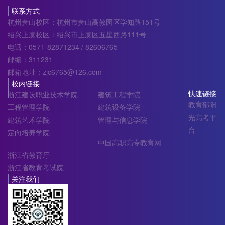
联系方式
杭州萧山校区：杭州市萧山高教园区学知路151号
绍兴上虞校区：绍兴市上虞区五星西路111号
电话：0571-82871234 / 82606765
邮编：311231
邮箱地址：zjc6765@126.com
校内链接
快速链接
浙江建设职业技术学院
建筑工程学院
教育部阳
工程管理学院
建筑设备学院
光高考平
建筑艺术学院
管理与信息学院
台
定向培养学院
中国高职高专教育网
浙江省教育厅
浙江省教育考试院
关注我们