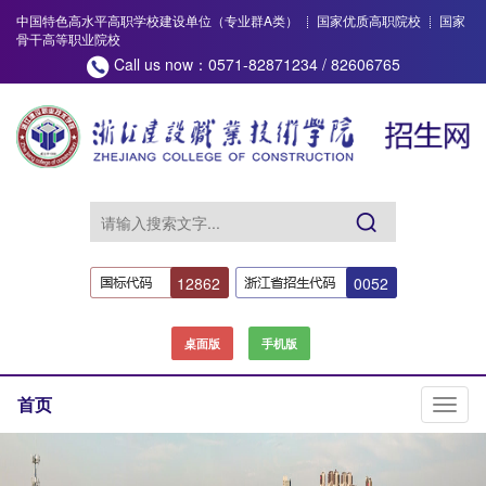
中国特色高水平高职学校建设单位（专业群A类）
国家优质高职院校
国家
骨干高等职业院校
Call us now：0571-82871234 / 82606765
12862
0052
桌面版
手机版
首页
切
换
导
航