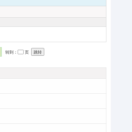
转到：
页