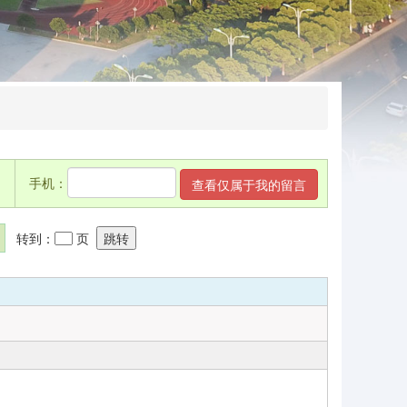
手机：
转到：
页