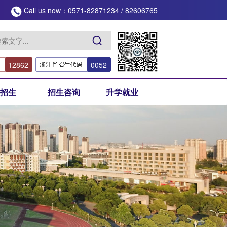
Call us now：0571-82871234 / 82606765
12862
0052
招生
招生咨询
升学就业